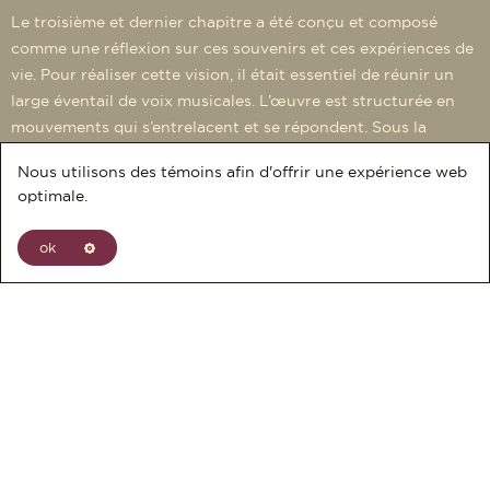
Le troisième et dernier chapitre a été conçu et composé
comme une réflexion sur ces souvenirs et ces expériences de
vie. Pour réaliser cette vision, il était essentiel de réunir un
large éventail de voix musicales. L’œuvre est structurée en
mouvements qui s’entrelacent et se répondent. Sous la
direction du chef d’orchestre
Alain Trudel
, l’orchestre
Nous utilisons des témoins afin d'offrir une expérience web
symphonique accompagne le quatuor de jazz.
optimale.
Écoutez la Trilogie des odeurs
ok
Jacques Kuba Séguin
Polyvalent et aventureux, le trompettiste Jacques
Kuba Séguin, compose pour ses formations à
géométrie variable, en plus d'écrire pour orchestre
symphonique. Son répertoire est mélodique et